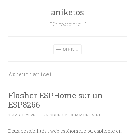
aniketos
Aller
au
"Un foutoir ici…"
contenu
principal
MENU
Auteur :
anicet
Flasher ESPHome sur un
ESP8266
7 AVRIL 2026
~
LAISSER UN COMMENTAIRE
Deux possibilités : web.esphome.io ou esphome en