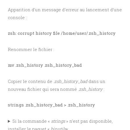
Apparition d’un message d’erreur au lancement d’une
console :
zsh: corrupt history file /home/user/.zsh_history
Renommer le fichier :
mv .zsh_history .zsh_history_bad
Copier le contenu de
.zsh_history_bad
dans un
nouveau fichier qui sera nommé
.zsh_history
:
strings .zsh_history_bad > .zsh_history
Si la commande «
strings
» n’est pas disponible,
installer le paquet «
binutils
« .