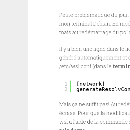
Petite problématique du jour:
mon terminal Debian. En modif
mais au redémarrage du pc la
Il y a bien une ligne dans le f
généré automatiquement et qu’
/etc/wsl.conf (dans le
termin
1
[network]
2
generateResolvCo
Mais ça ne suffit pas! Au red
écrasé. Pour que la modificati
wsl à l’aide de la commande 