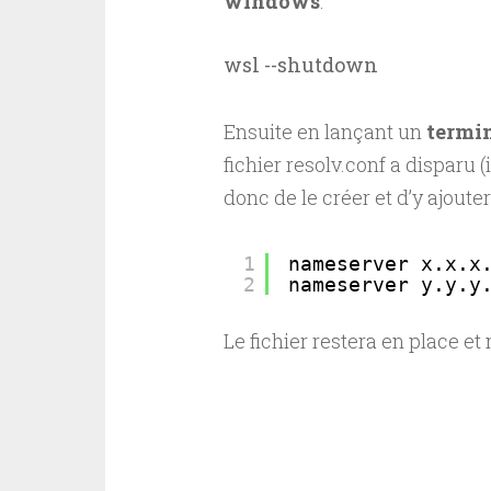
windows
:
wsl --shutdown
Ensuite en lançant un
termi
fichier resolv.conf a disparu (
donc de le créer et d’y ajoute
1
nameserver x.x.x
2
nameserver y.y.y
Le fichier restera en place e