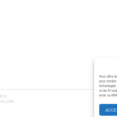
Pour offrir l
pour stocker 
technologies 
ou les ID uni
avoir un effe
RESS
SS.COM
.
ACCE