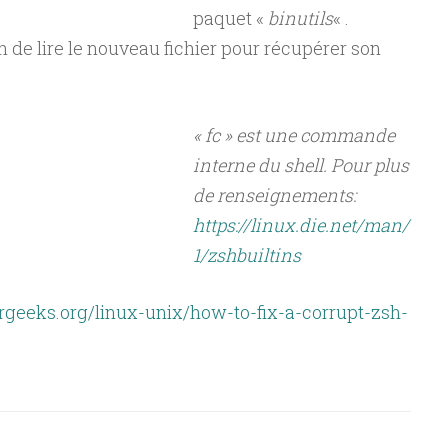
paquet «
binutils
« .
h de lire le nouveau fichier pour récupérer son
« fc » est une commande
interne du shell. Pour plus
de renseignements:
https://linux.die.net/man/
1/zshbuiltins
geeks.org/linux-unix/how-to-fix-a-corrupt-zsh-