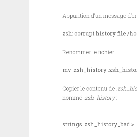
Apparition d’un message d’er
zsh: corrupt history file /
Renommer le fichier :
mv .zsh_history .zsh_hist
Copier le contenu de
.zsh_hi
nommé
.zsh_history
:
strings .zsh_history_bad > 