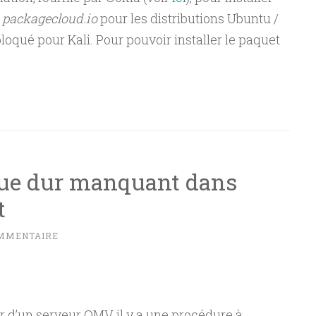
s
packagecloud.io
pour les distributions Ubuntu /
loqué pour Kali. Pour pouvoir installer le paquet
que dur manquant dans
t
OMMENTAIRE
ur d’un serveur OMV il y a une procédure à