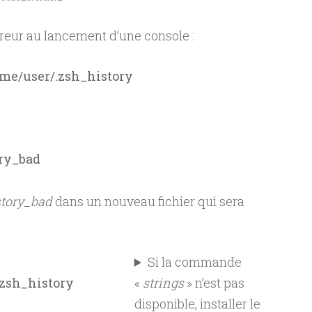
reur au lancement d’une console :
home/user/.zsh_history
ory_bad
story_bad
dans un nouveau fichier qui sera
Si la commande
.zsh_history
«
strings
» n’est pas
disponible, installer le