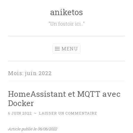
aniketos
Aller
au
"Un foutoir ici…"
contenu
principal
MENU
Mois:
juin 2022
HomeAssistant et MQTT avec
Docker
6 JUIN 2022
~
LAISSER UN COMMENTAIRE
Article publié le 06/06/2022