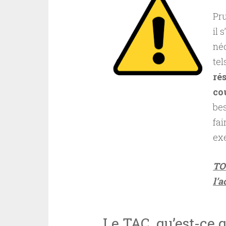
Pru
il 
néc
te
ré
co
bes
fai
exe
TO
l’a
Le TAC, qu’est-ce q