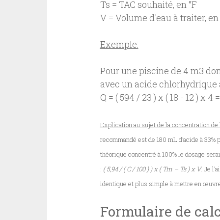
Ts = TAC souhaité, en °F

V = Volume d'eau à traiter, en
Exemple:
Pour une piscine de 4 m3 dont
avec un acide chlorhydrique à 
Q = ( 594 / 23 ) x ( 18 - 12 ) x
Explication au sujet de la concentration de 
recommandé est de 180 mL d’acide à 33% po
théorique concentré à 100% le dosage serait
:
( 5,94 / ( C / 100 ) ) x ( Tm – Ts ) x V
. Je l
identique et plus simple à mettre en œuvre
Formulaire de cal