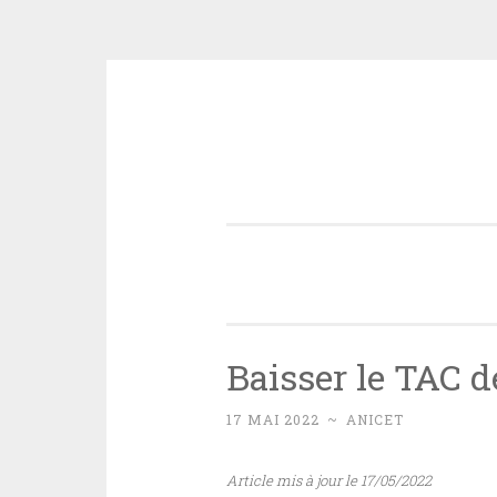
Aller
au
contenu
principal
Baisser le TAC d
17 MAI 2022
~
ANICET
Article mis à jour le 17/05/2022