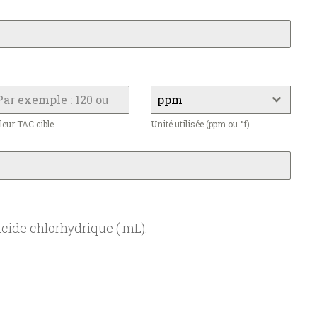
ppm
leur TAC cible
Unité utilisée (ppm ou °f)
acide chlorhydrique ( mL).