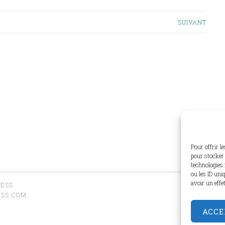
SUIVANT
Pour offrir l
pour stocker 
technologies 
ou les ID uni
avoir un effe
RESS
SS.COM
.
ACCE