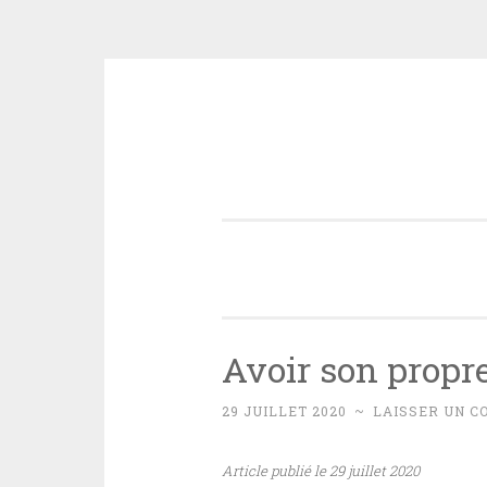
Aller
au
contenu
principal
Avoir son propre
29 JUILLET 2020
~
LAISSER UN 
Article publié le 29 juillet 2020