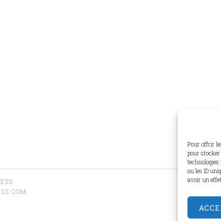
Pour offrir l
pour stocker 
technologies 
ou les ID uni
avoir un effe
RESS
SS.COM
.
ACCE