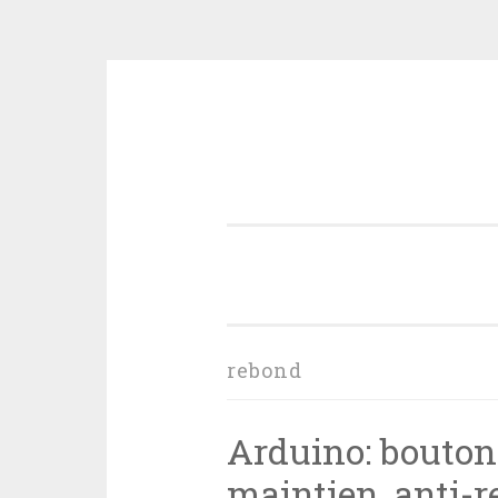
Aller
au
contenu
principal
rebond
Arduino: bouton 
maintien, anti-