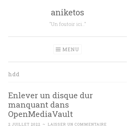
aniketos
Aller
au
"Un foutoir ici…"
contenu
principal
MENU
hdd
Enlever un disque dur
manquant dans
OpenMediaVault
2 JUILLET 2022
~
LAISSER UN COMMENTAIRE