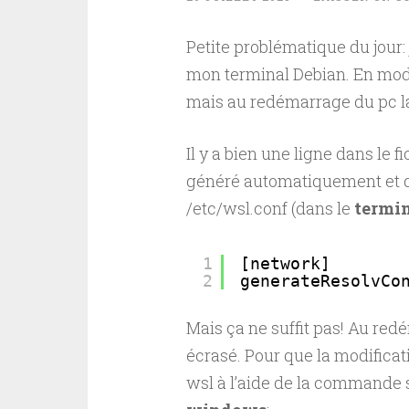
Petite problématique du jour:
mon terminal Debian. En modif
mais au redémarrage du pc la
Il y a bien une ligne dans le f
généré automatiquement et qu’
/etc/wsl.conf (dans le
termin
1
[network]
2
generateResolvCo
Mais ça ne suffit pas! Au red
écrasé. Pour que la modificati
wsl à l’aide de la commande 