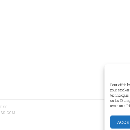
Pour offrir l
pour stocker 
technologies 
ou les ID uni
avoir un effe
RESS
SS.COM
.
ACCE