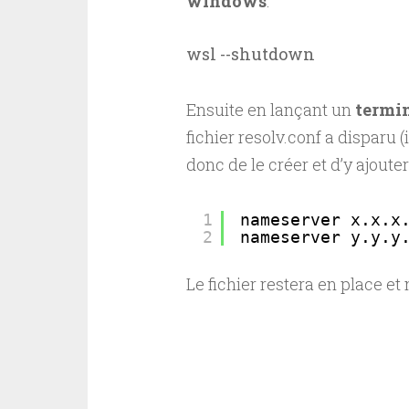
windows
:
wsl --shutdown
Ensuite en lançant un
termi
fichier resolv.conf a disparu (
donc de le créer et d’y ajoute
1
nameserver x.x.x
2
nameserver y.y.y
Le fichier restera en place e