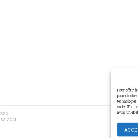
Pour offrir l
pour stocker 
technologies 
ou les ID uni
avoir un effe
RESS
SS.COM
.
ACCE